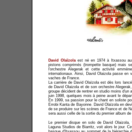
David Olaïzola
est né en 1974 à Itxassou au 
pistons comprimés (trompette basque) mais se s
l'orchestre Alegerak et cette activité emmè
internationaux. Ainsi, David Olaizola passe en v
vaches de France.
La carrière de David Olaïzola est dès lors lancé
de David Olaizola et de son orchestre Alegerak,
groupe décident de rentrer en studio moins d'un a
juin 1998, quelques mois à peine avant le dépar
En 1999, sa passion pour le chant en soliste p
Errobi Kanta de Bayonne. David Olaïzola en devie
de se produire sur les scènes de France et de Na
sera aussi celle de la sortie du premier album d
Le premier disque en solo de David Olaizola, 
Laguna Studios de Biarritz, voit alors le jour. C
basque d'Itxassou au sommet de la hiérarchie d