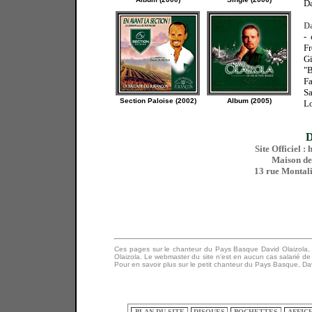
Da
D
-
Fr
Gi
"
Fa
Sa
Section Paloise (2002)
Album (2005)
Lo
D
Site Officiel :
Maison de
13 rue Montali
Ces
pages sur le chanteur du Pays Basque David Olaizola, ne
Olaizola. Le webmaster du site n'est en aucun cas salarié de 
Pour en savoir plus sur le petit chanteur du Pays Basque, Davi
PLAN DU SITE
DISQUES
POCHETTES
AFFIC