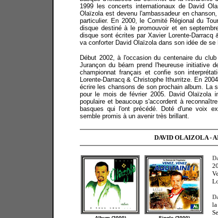
1999 les concerts internationaux de David Ola
Olaïzola est devenu l'ambassadeur en chanson, 
particulier. En 2000, le Comité Régional du Tour
disque destiné à le promouvoir et en septembr
disque sont écrites par Xavier Lorente-Darracq 
va conforter David Olaïzola dans son idée de se 
Début 2002, à l'occasion du centenaire du club
Jurançon du béarn prend l'heureuse initiative de
championnat français et confie son interprétat
Lorente-Darracq & Christophe Ithurritze. En 200
écrire les chansons de son prochain album. La 
pour le mois de février 2005. David Olaïzola
in
populaire
et beaucoup s'accordent à reconnaîtr
basques qui l'ont précédé. Doté d'une voix exc
semble promis à un avenir très brillant.
DAVID OLAIZOLA - 
D
20
Ve
Lo
D
l
Se
Album (2000)
Single (2000)