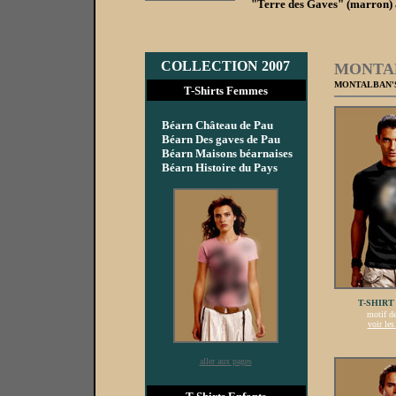
"Terre des Gaves" (marron) 
COLLECTION 2007
MONTA
MONTALBAN'S
T-Shirts Femmes
**
Béarn Château de Pau
**
Béarn Des gaves de Pau
**
Béarn Maisons béarnaises
**
Béarn Histoire du Pays
T-SHIRT
motif d
voir les
aller aux pages