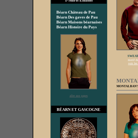
T-Shirts Enfants
**
Béarn Château de Pau
**
Béarn Des gaves de Pau
**
Béarn Maisons béarnaises
**
Béarn Histoire du Pays
SWEAT
motif d
voir les
MONTA
MONTALBAN'S
aller aux pages
BÉARN ET GASCOGNE