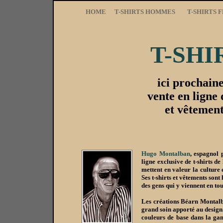
HOME
T-SHIRTS HOMMES
T-SHIRTS 
T-SHI
ici prochain
vente en ligne 
et vêtemen
Hugo Montalban
, espagnol 
ligne exclusive de t-shirts d
mettent en valeur la culture 
Ses t-shirts et vêtements son
des gens qui y viennent en tou
Les créations Béarn Montal
grand soin apporté au design. 
couleurs de base dans la g