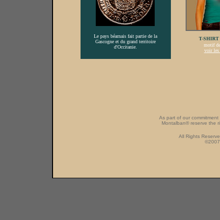
Le pays béarnais fait partie de la
T-SHIRT
Gascogne et du grand territoire
motif d
d'Occitanie.
voir les
As part of our commitment 
Montalban® reserve the ri
All Rights Reserv
©2007 