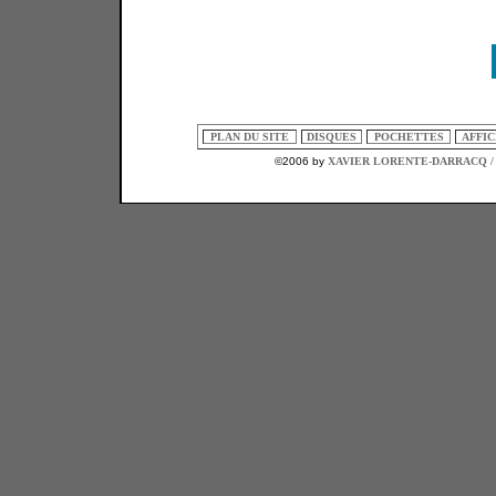
PLAN DU SITE
DISQUES
POCHETTES
AFFI
©2006 by
XAVIER LORENTE-DARRACQ /