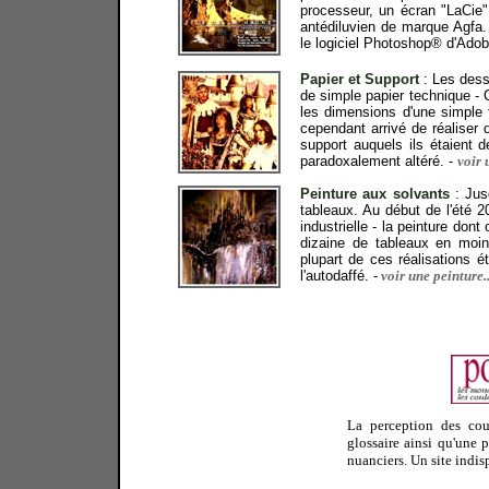
processeur, un écran "LaCie"
antédiluvien de marque Agfa. 
le logiciel Photoshop® d'Adob
Papier et Support
: Les dessi
de simple papier technique -
les dimensions d'une simple fe
cependant arrivé de réaliser
support auquels ils étaient de
paradoxalement altéré. -
voir 
Peinture aux solvants
:
Jus
tableaux. Au début de l'été 20
industrielle - la peinture don
dizaine de tableaux en moi
plupart de ces réalisations 
l'autodaffé. -
voir une peinture..
La perception des cou
glossaire ainsi qu'une 
nuanciers. Un site indi