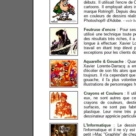
débuts. Il utilisait l'encre d
cartoons. Il employait alors 
marque Rotring®. Depuis deux a
en couleurs de dessins réalis
Photoshop® d'Adobe. -
voir b
Feutruse d'encre
: Pour ses 
utilisé une technique toute p
des résultats très riches, il
longue à effectuer. Xavier L
travail en étant trop élevé 
exceptions pour les clients do
Aquarelle & Gouache
: Quan
Xavier Lorente-Darracq a em
d'écolier de son fils alors que
toujours. Il n'a cependant qu
gouache, il l'a plus volon
illustrations de personnages 
Crayons et Couleurs
: Il ut
eux, ne sont autres que ce
crayons de couleurs, desti
surfaces, ne sont pas fabr
plastique. Leur mine très 
dessinateur apprécie particul
L'Informatique
:
Le dessinat
l'informatique et il ne s'y e
petit i-Mac "Graphite" de ch