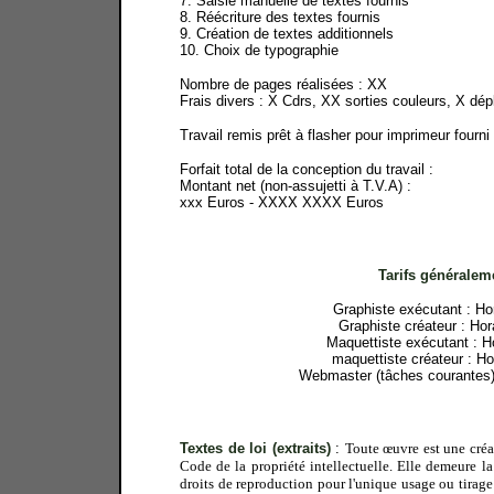
7. Saisie manuelle de textes fournis
8. Réécriture des textes fournis
9. Création de textes additionnels
10. Choix de typographie
Nombre de pages réalisées : XX
Frais divers : X Cdrs, XX sorties couleurs, X dé
Travail remis prêt à flasher pour imprimeur fou
Forfait total de la conception du travail :
Montant net (non-assujetti à T.V.A) :
xxx Euros - XXXX XXXX Euros
Tarifs généralem
Graphiste exécutant : Hor
Graphiste créateur : Hor
Maquettiste exécutant : Ho
maquettiste créateur : Ho
Webmaster (tâches courantes) :
Textes de loi (extraits)
:
Toute œuvre est une créa
Code de la propriété intellectuelle. Elle demeure l
droits de reproduction pour l'unique usage ou tirage 