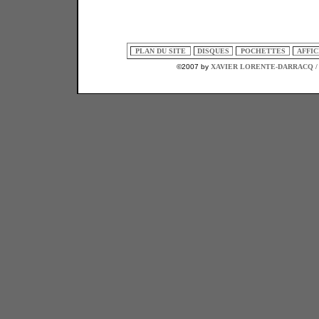
PLAN DU SITE
DISQUES
POCHETTES
AFFI
©2007 by
XAVIER LORENTE-DARRACQ /