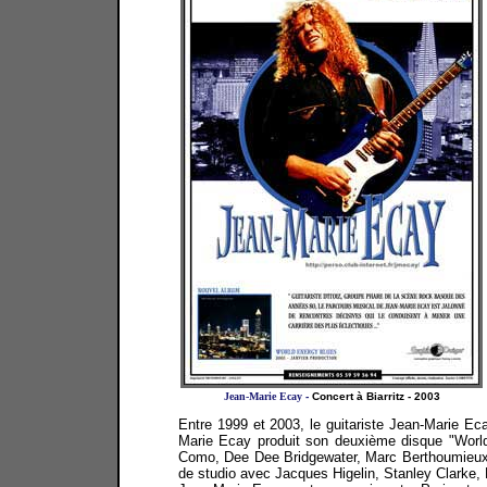
Jean-Marie Ecay
-
Concert à Biarritz - 2003
Entre 1999 et 2003, le guitariste Jean-Marie Ec
Marie Ecay produit son deuxième disque "World
Como, Dee Dee Bridgewater, Marc Berthoumieux, J
de studio avec Jacques Higelin, Stanley Clarke, 