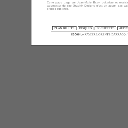
C
ette page page sur Jean-Marie Ecay, guitariste et musicie
webmaster du site Graphik Designs n'est en aucun cas sal
propos sus-cités.
PLAN DU SITE
DISQUES
POCHETTES
AFFI
©2006 by
XAVIER LORENTE-DARRACQ /