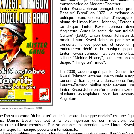
conservatrice de Magaret Thatcher.
Linton Kwesi Johnson enregistre son prem
Beat An' Blood" en 1977. Le mélange d
politique prend encore plus d'envergure
album de Linton Kwesi Johnson, "Forces O
ce disque, Linton Kwesi Johnson devi
Angleterre. Après la sortie de son trois
Culture" (1980), Linton Kwesi Johnson dé
break. Linton Kwesi Johnson participe
concerts, lit des poèmes et créé un 
entièrement dédié à la musique popula
Linton Kwesi Johnson fait son come ba
l'album "Making History", puis sept ans ap
disque "Things an' Times".
En 2000, accompagné par le Dennis Bov
Kwesi Johnson entame une tournée euro
concert à Biarritz, et à la demande de l'or
Lorente-Darracq réalise spécialement une
Linton Kwesi Johnson s'en montrera ravi e
plusieurs exemplaires pour les emport
Angleterre.
péciale concert Biarritz 2000
e l'on surnomme "dubmaster" ou le "maestro du reggae anglais" est une figu
is. Dennis Bovell est tout à la fois, ingénieur du son, musicien, l
 et multi-instrumentiste, Par sa durable collaboration avec Linton Kwes
a marqué la musique populaire internationale.
 donc véritablement un des pionniers du reggae en Angleterre. Il créé même