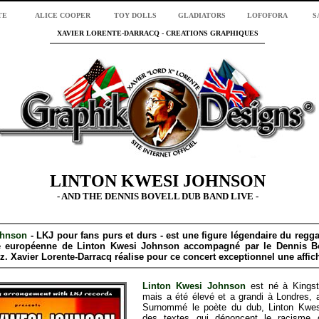
TE
ALICE COOPER
TOY DOLLS
GLADIATORS
LOFOFORA
S
XAVIER LORENTE-DARRACQ - CREATIONS GRAPHIQUES
LINTON KWESI JOHNSON
- AND THE DENNIS BOVELL DUB BAND LIVE -
ohnson
- LKJ pour fans purs et durs - est une figure légendaire du regg
ée européenne de
Linton Kwesi Johnson accompagné par le Dennis B
tz. Xavier Lorente-Darracq réalise pour ce concert exceptionnel une affich
Linton Kwesi Johnson
est né à Kings
mais a été élevé et a grandi à Londres,
Surnommé le poète du dub, Linton Kwes
des textes qui dénoncent le racisme d