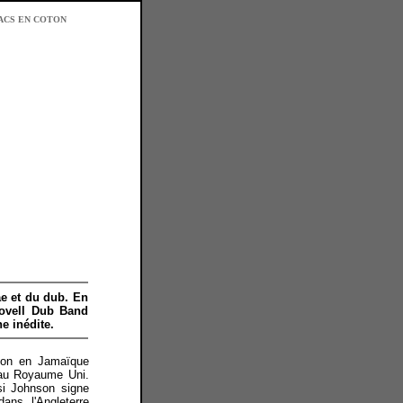
ACS EN COTON
ae et du dub.
En
ovell Dub Band
e inédite.
ton en Jamaïque
 au Royaume Uni.
i Johnson signe
ans l'Angleterre