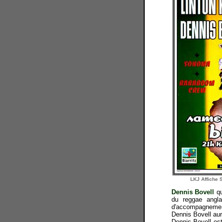
LKJ Affiche S
Dennis Bovell
qu
du reggae angla
d'accompagnement
Dennis Bovell aur
Dennis Bovell est