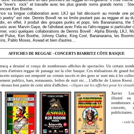
e "lover's rock" et travaille avec les plus grands noms grands noms : Ste
encore Ken Boothe.
e sa longue collaboration avec LKJ qui fait découvrir au monde une poé
 poetry" est née. Dennis Bovell ne se limite poutant pas au reggae et au du
dix, en effet, il produit des groupes punks et pops, tels Bananarama, the
usic avec Marvin Gaye, de l'afrobeat avec Fela ou l'afro-reggae si particulier
sumer, voici quelques collaborations de Dennis Bovell : Alpha Blondy, LKJ, M
eel Pulse, Ken Boothe, Johnny Clarke, King Cool, Bananarama, les Boom
ins, Pablo Moses, Aswad et bien d'autres...
AFFICHES DE REGGAE - CONCERTS BIARRITZ CÔTE BASQUE
rracq a dessiné et conçu de nombreuses affiches de spectacles. Un certain nomb
certs d'artistes reggae de passage sur la côte basque. Ces réalisations de grand fo
ncerts uniques ont remporté un certain succès et des gens se sont mis à les colle
sement publics, bars, restaurants, boîtes de nuit etc.... L'affiche de Linton Kwesi
-dessus font partie de cette série d'affiches
.
-
cliquez sur les affiches pour les visual
Xavier Lor
illustré o
nombreuses a
concerts,
publicitaires.
-
voir l