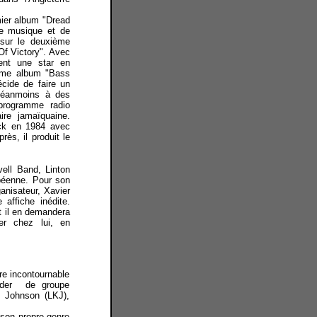
ier album "Dread
e musique et de
 sur le deuxième
f Victory". Avec
ent une star en
ième album "Bass
cide de faire un
 néanmoins à des
programme radio
ire jamaïquaine.
ck en 1984 avec
rès, il produit le
ell Band, Linton
péenne. Pour son
ganisateur, Xavier
 affiche inédite.
t il en demandera
er chez lui, en
re incontournable
eader de groupe
i Johnson (LKJ),
 son propre genre