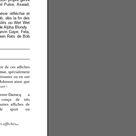
el Pulse, Aswad,
sie réfléchie et
b, dès la fin des
 Slits ou Wet Wet
 de Alpha Blondy.
arvin Gaye, Fela,
town Rats de Bob
re de ces affiches
rmat, spécialement
ctionner ou en ont
 Johnson ainsi que
iser
-
ente-Darracq a
u conçu de très
utres affiches de
 de sport ou
es affiches
...