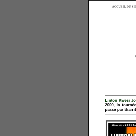
ACCUEIL DU SI
Linton Kwesi J
2000, la tourn
passe par Biarri