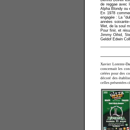
de reggae avec l
Alpha Blondy ou 
En 1978 commenc
engagée : La "dub
années soixante-
Wet, de la soul m
Pour finir, et ré
Jimmy Oihid, St
Geldof Edwin Coll
Xavier Lorente-Da
concernait les con
créées pour des co
décoré des établis
celles présentées ci