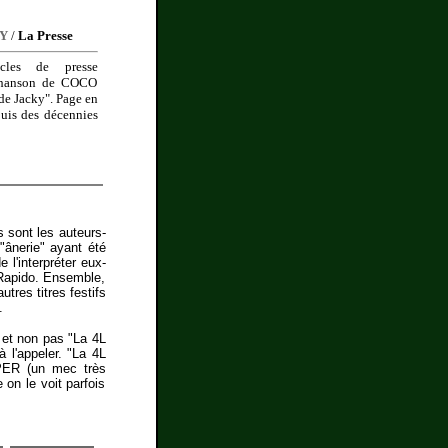
KY
/
La Presse
icles de presse
 chanson de COCO
e Jacky". Page en
puis des décennies
 sont les auteurs-
"ânerie" ayant été
 l'interpréter eux-
Rapido. Ensemble,
tres titres festifs
.
et non pas "La 4L
l'appeler. "La 4L
PER (un mec très
n le voit parfois