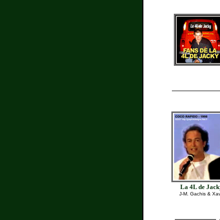
La 4L de Jack
J-M. Gachis & Xav