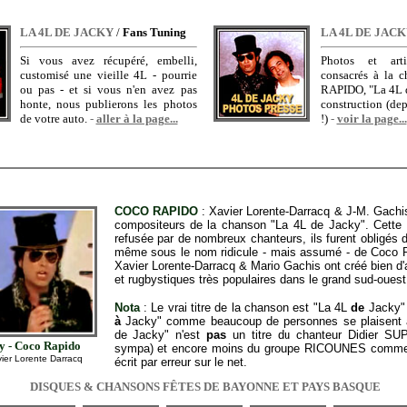
LA 4L DE JACKY
/
Fans Tuning
LA 4L DE JAC
Si vous avez récupéré, embelli,
Photos et art
customisé une vieille 4L - pourrie
consacrés à la
ou pas - et si vous n'en avez pas
RAPIDO, "La 4L d
honte, nous publierons les photos
construction (de
de votre auto.
-
aller à la page...
!)
-
voir la page...
COCO RAPIDO
: Xavier Lorente-Darracq & J-M. Gachis
compositeurs de la chanson "La 4L de Jacky". Cette 
refusée par de nombreux chanteurs, ils furent obligés de
même sous le nom ridicule - mais assumé - de Coco 
Xavier Lorente-Darracq & Mario Gachis ont créé bien d'au
et rugbystiques très populaires dans le grand sud-ouest
Nota
: Le vrai titre de la chanson est "La 4L
de
Jacky" 
à
Jacky" comme beaucoup de personnes se plaisent à 
de Jacky" n'est
pas
un titre du chanteur Didier SU
y - Coco Rapido
sympa) et encore moins du groupe RICOUNES comme o
ier Lorente Darracq
écrit par erreur sur le net.
DISQUES & CHANSONS FÊTES DE BAYONNE ET PAYS BASQUE