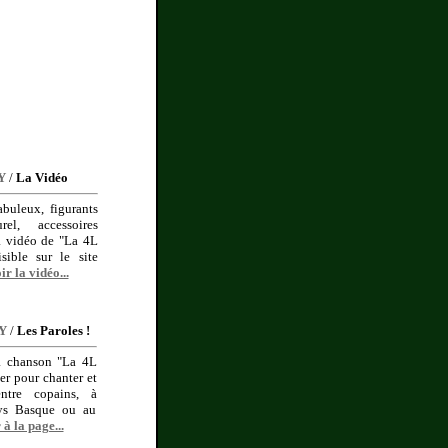
Y
/
La Vidéo
abuleux, figurants
el, accessoires
a vidéo de "La 4L
sible sur le site
ir la vidéo...
Y
/
Les Paroles !
a chanson "La 4L
er pour chanter et
ntre copains, à
ys Basque ou au
 à la page...