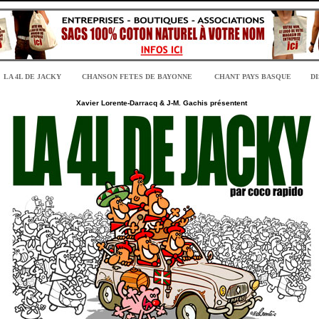
LA 4L DE JACKY
CHANSON FETES DE BAYONNE
CHANT PAYS BASQUE
D
Xavier Lorente-Darracq & J-M. Gachis présentent