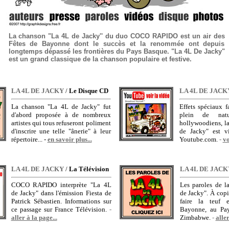
La chanson "La 4L de Jacky'' du duo COCO RAPIDO est un air des
Fêtes de Bayonne dont le succès et la renommée ont depuis
longtemps dépassé les frontières du Pays Basque. "La 4L De Jacky"
est un grand classique de la chanson populaire et festive.
LA 4L DE JACKY
/
Le Disque CD
LA 4L DE JACK
La chanson "La 4L de Jacky" fut
Effets spéciaux f
d'abord proposée à de nombreux
plein de natur
artistes qui tous refuseront poliment
hollywoodiens, l
d'inscrire une telle "ânerie" à leur
de Jacky" est vi
répertoire... -
en savoir plus...
Youtube.com.
-
vo
LA 4L DE JACKY
/
La Télévision
LA 4L DE JACK
COCO RAPIDO interprète "La 4L
Les paroles de l
de Jacky" dans l'émission Fiesta de
de Jacky". À copi
Patrick Sébastien. Informations sur
faire la teuf e
ce passage sur France Télévision.
-
Bayonne, au Pa
aller à la page...
Zimbabwe.
-
aller