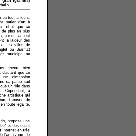
aff (graffitis)
rbain.
artout ailleurs,
 de parler d'art à
 en effet que ce
 de plus en plus
ls, par cet aspect
nt la laideur des
s. Les villes de
let ou Biarritz)
get municipal au
pas encore bien
 d'autant que ce
 une dimension
ns sa partie sud
 joué un rôle dans
ue. Cependant,
à
che artistique qui
feurs disposent de
en toute légalité,
erlo, propose une
e" et des outils
 internet en très
de l’archivage, de