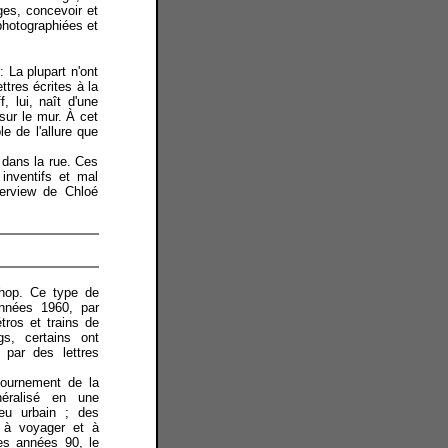
ges, concevoir et
 photographiées et
: La plupart n'ont
ttres écrites à la
, lui, naît d'une
 sur le mur. À cet
e de l'allure que
 dans la rue. Ces
inventifs et mal
terview de Chloé
 hop. Ce type de
années 1960, par
tros et trains de
s, certains ont
 par des lettres
tournement de la
néralisé en une
ieu urbain ; des
 à voyager et à
es années 90, le