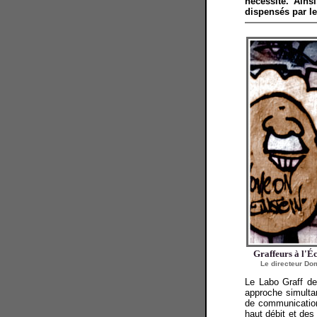
nécessité. Ains
dispensés par le 
Graffeurs à l'É
Le directeur Do
Le Labo Graff de
approche simulta
de communication 
haut débit et des