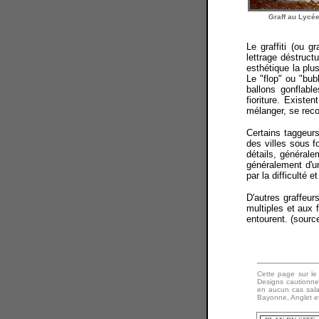
Graff au Lycée
Le graffiti (ou 
lettrage déstruct
esthétique la plu
Le "flop" ou "bub
ballons gonflabl
fioriture. Existe
mélanger, se reco
Certains taggeurs
des villes sous 
détails, générale
généralement d'un
par la difficulté 
D'autres graffeur
multiples et aux 
entourent. (sourc
Cette page sur le 
Designs cautionne 
en aucun cas sala
Bayonne, Anglet et 