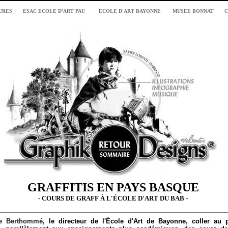
URES
ESAC ECOLE D'ART PAU
ECOLE D'ART BAYONNE
MUSEE BONNAT
C
GRAFFITIS EN PAYS BASQUE
- COURS DE GRAFF À L'ÉCOLE D'ART DU BAB -
e Berthommé
, le directeur de l'École d'Art de Bayonne, coller au 