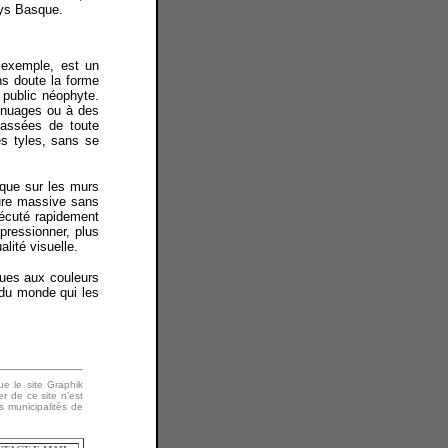
ays Basque.
r exemple, est un
ans doute la forme
e public néophyte.
s nuages ou à des
rrassées de toute
ces tyles, sans se
rque sur les murs
ture massive sans
xécuté rapidement
mpressionner, plus
alité visuelle.
ques aux couleurs
 du monde qui les
ue le site Graphik
r de ce site n'est
 municipalités de