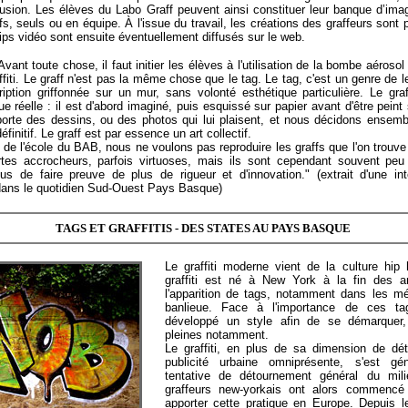
iffusion. Les élèves du Labo Graff peuvent ainsi constituer leur banque d’ima
ffs, seuls ou en équipe. À l'issue du travail, les créations des graffeurs sont
ips vidéo sont ensuite éventuellement diffusés sur le web.
Avant toute chose, il faut initier les élèves à l'utilisation de la bombe aérosol 
ffiti. Le graff n'est pas la même chose que le tag. Le tag, c'est un genre de le
ription griffonnée sur un mur, sans volonté esthétique particulière. Le graff
ue réelle : il est d'abord imaginé, puis esquissé sur papier avant d'être peint
orte des dessins, ou des photos qui lui plaisent, et nous décidons ensembl
éfinitif. Le graff est par essence un art collectif.
f de l'école du BAB, nous ne voulons pas reproduire les graffs que l'on trouve
rtes accrocheurs, parfois virtuoses, mais ils sont cependant souvent peu 
 de faire preuve de plus de rigueur et d'innovation." (extrait d'une in
dans le quotidien Sud-Ouest Pays Basque)
TAGS ET GRAFFITIS - DES STATES AU PAYS BASQUE
Le graffiti moderne vient de la culture hip
graffiti est né à New York à la fin des 
l'apparition de tags, notamment dans les mé
banlieue. Face à l'importance de ces tag
développé un style afin de se démarquer,
pleines notamment.
Le graffiti, en plus de sa dimension de dé
publicité urbaine omniprésente, s'est gé
tentative de détournement général du mil
graffeurs new-yorkais ont alors commencé
apporter cette pratique en Europe. Depuis l