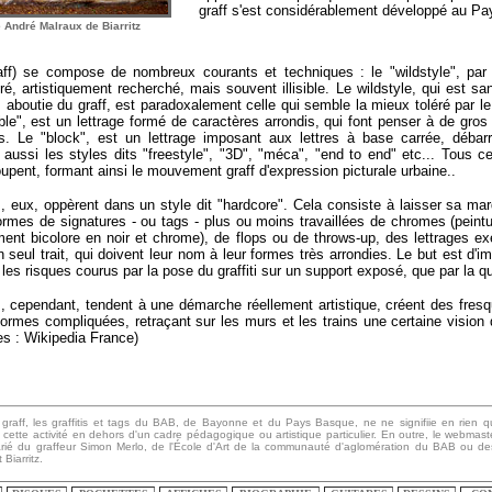
graff s'est considérablement développé au P
 André Malraux de Biarritz
graff) se compose de nombreux courants et techniques : le "wildstyle", pa
uré, artistiquement recherché, mais souvent illisible. Le wildstyle, qui est s
s aboutie du graff, est paradoxalement celle qui semble la mieux toléré par l
ble", est un lettrage formé de caractères arrondis, qui font penser à de gro
es. Le "block", est un lettrage imposant aux lettres à base carrée, déba
nt aussi les styles dits "freestyle", "3D", "méca", "end to end" etc... Tous 
upent, formant ainsi le mouvement graff d'expression picturale urbaine..
, eux, oppèrent dans un style dit "hardcore". Cela consiste à laisser sa ma
formes de signatures - ou tags - plus ou moins travaillées de chromes (pein
ment bicolore en noir et chrome), de flops ou de throws-up, des lettrages e
 seul trait, qui doivent leur nom à leur formes très arrondies. Le but est d'i
et les risques courus par la pose du graffiti sur un support exposé, que par la qu
s, cependant, tendent à une démarche réellement artistique, créent des fres
formes compliquées, retraçant sur les murs et les trains une certaine vision
es : Wikipedia France)
graff, les graffitis et tags du BAB, de Bayonne et du Pays Basque, ne ne signifiie en rien q
cette activité en dehors d'un cadre pédagogique ou artistique particulier. En outre, le webmaste
rié du graffeur Simon Merlo, de l'École d'Art de la communauté d'aglomération du BAB ou des
Biarritz.