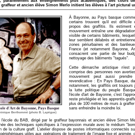
i, parallèlement aux enseignements plus académiques, des cours de gr
graffeur et ancien élève Simon Merlo initient les élèves à l'art pictural u
À Bayonne, au Pays basque comme p
certains trouvent qu'il est difficile
propos des graffitis. Ils estiment
mouvement entraîne une dégradation
visible de certains bâtiments, lesque
leur semblent délabrés et entretienne
zones périurbaines et des banlieue
France (et notamment Bayonne, Ang
consacrent une partie de leur bud
nettoyage des bâtiments "tagués".
Cette démarche artistique n'est 
comprise des personnes non averties
mouvement peut aussi prendre
revendicative : En Pays Basque, da
notamment, les graffitis ont toujours
la lutte politique du peuple Basq
l'école d'art de Bayonne, c'est l'appro
reste privilégiée et les apprentis-graf
plus de 100 mètres de murs à graffer 
cole d'Art de Bayonne, Pays Basque
sans enfreindre la moindre loi.
minique Berthommé (photo B. Lapègue)
 l'école du BAB, dirigé par le graffeur bayonnais et ancien élève Simon M
née des techniques spécifiques à l’expression murale avec le médium "bomb
de la culture graff. L’atelier dispose de postes informatiques connectés sur
 périphériques utiles aux opérations de traitement de l’image fixe et animée, 