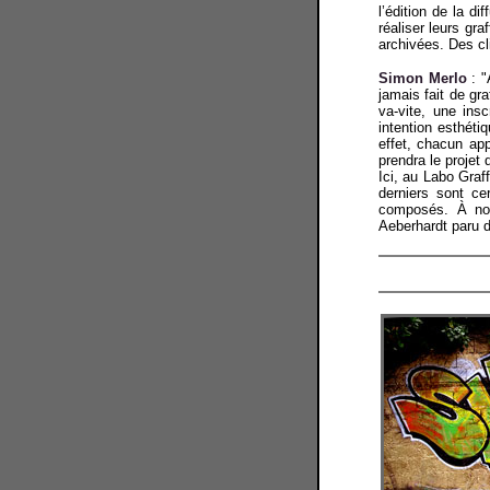
l’édition de la d
réaliser leurs gra
archivées. Des cl
Simon Merlo
: "
jamais fait de gra
va-vite, une insc
intention esthétiq
effet, chacun app
prendra le projet d
Ici, au Labo Graf
derniers sont ce
composés. À nous
Aeberhardt paru 