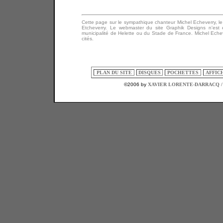
Cette
page sur le sympathique chanteur Michel Echeverry, le c
Etcheverry. Le webmaster du site Graphik Designs n'est
municipalité de Helette ou du Stade de France. Michel Eche
cités.
PLAN DU SITE
DISQUES
POCHETTES
AFFIC
©2006 by
XAVIER LORENTE-DARRACQ /