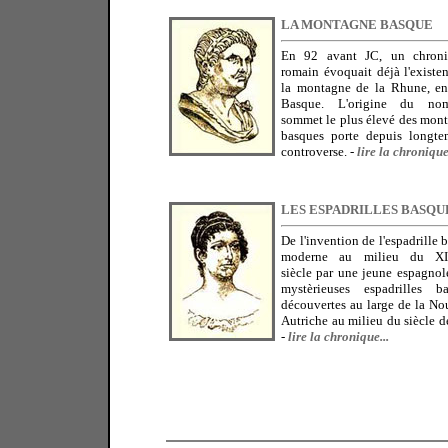
LA MONTAGNE BASQUE
En 92 avant JC, un chroni
romain évoquait déjà l'existe
la montagne de la Rhune, e
Basque. L'origine du n
sommet le plus élevé des mon
basques porte depuis longt
controverse.
-
lire la chronique.
LES ESPADRILLES BASQU
De l'invention de l'espadrille 
moderne au milieu du X
siècle par une jeune espagnol
mystèrieuses espadrilles b
découvertes au large de la No
Autriche au milieu du siècle de
-
lire la chronique...