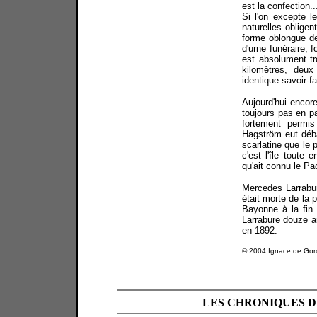
est la confection..
Si l'on excepte le
naturelles obligent
forme oblongue de 
d'urne funéraire, 
est absolument tr
kilomètres, deux
identique savoir-fa
Aujourd'hui encor
toujours pas en pa
fortement permi
Hagström eut déba
scarlatine que le 
c'est l'île toute 
qu'ait connu le Pa
Mercedes Larrabur
était morte de la 
Bayonne à la fin
Larrabure douze a
en 1892.
© 2004 Ignace de Goro
LES CHRONIQUES D