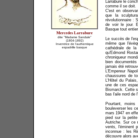
Larrabure le conch
comme il se doit.
C'est en observa
que la sculptur
révolutionnaire : 
de voir le jour. 
Basque tout entier,
Mercedes Larrabure
dite "Madame Sandale"
Le succès de l'esp
(1804-1892)
même que l'évèqu
Inventrice de l'authentique
espadrille basque
cathédrale de la
qu'Edmond Rostand
chroniqueur monda
bien documentés s
jamais été retrouvé
L'Empereur Napolé
chaussures de to
L'Hôtel du Palais
une de ces espad
Bismarck. Cette s
bas l'aile nord de l
Pourtant, moins 
bouleverser les c
mars 1947 en effe
pied sur la petit
Autriche. Sur ce 
vents, l'éminent 
inconnue : les Rii
découvre alors ave