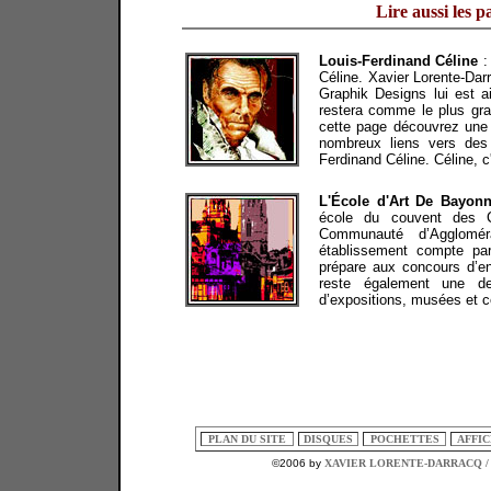
Lire aussi les pa
Louis-Ferdinand Céline
:
Céline. Xavier Lorente-Dar
Graphik Designs lui est a
restera comme le plus gran
cette page découvrez une c
nombreux liens vers des 
Ferdinand Céline. Céline, c
L'École d'Art De Bayon
école du couvent des C
Communauté d’Agglomér
établissement compte par
prépare aux concours d’ent
reste également une des
d’expositions, musées et c
PLAN DU SITE
DISQUES
POCHETTES
AFFI
©2006 by
XAVIER LORENTE-DARRACQ /