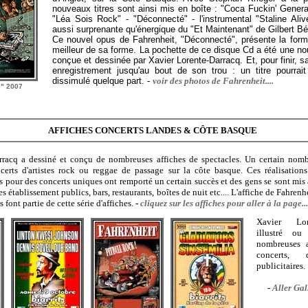
nouveaux titres sont ainsi mis en boîte : "Coca Fuckin' Generat
"Léa Sois Rock" - "Déconnecté" - l'instrumental "Staline Aliv
aussi surprenante qu'énergique du "Et Maintenant" de Gilbert B
Ce nouvel opus de Fahrenheit, "Déconnecté", présente la form
meilleur de sa forme. La pochette de ce disque Cd a été une nou
conçue et dessinée par Xavier Lorente-Darracq. Et, pour finir, 
enregistrement jusqu'au bout de son trou : un titre pourrait
dissimulé quelque part. -
voir des photos de Fahrenheit....
" 2007
AFFICHES CONCERTS LANDES & CÔTE BASQUE
rracq a dessiné et conçu de nombreuses affiches de spectacles. Un certain nomb
certs d'artistes rock ou reggae de passage sur la côte basque. Ces réalisation
 pour des concerts uniques ont remporté un certain succès et des gens se sont mis 
s établissement publics, bars, restaurants, boîtes de nuit etc.... L'affiche de Fahrenh
 font partie de cette série d'affiches
.
-
cliquez sur les affiches pour aller à la page...
Xavier Lor
illustré o
nombreuses a
concerts,
publicitaires.
-
Aller Gal