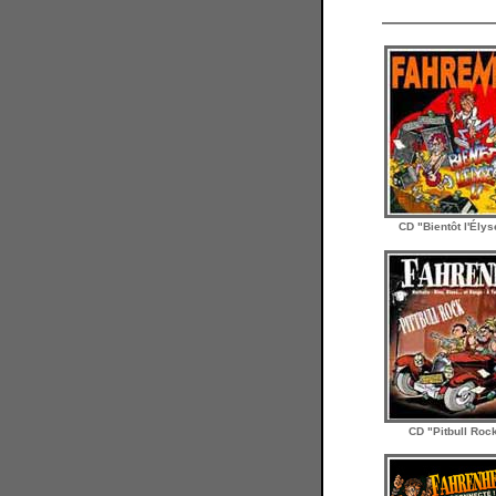
CD "Bientôt l'Ély
CD "Pitbull Roc