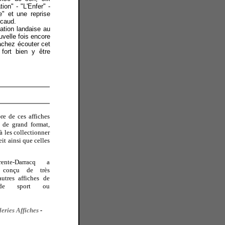
ion" - "L'Enfer" -
e" et une reprise
écaud.
ation landaise au
velle fois encore
sachez écouter cet
 fort bien y être
re de ces affiches
s de grand format,
à les collectionner
eit ainsi que celles
ente-Darracq a
u conçu de très
utres affiches de
 de sport ou
leries Affiches
-