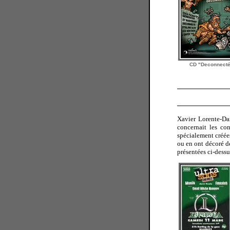
CD "Deconnecté
Xavier Lorente-Da
concernait les con
spécialement créées
ou en ont décoré de
présentées ci-dessus