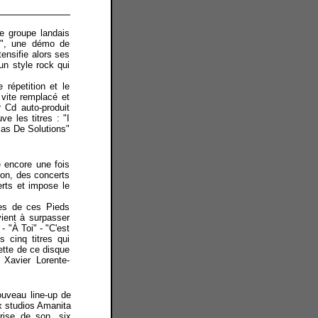
e groupe landais
ré", une démo de
tensifie alors ses
un style rock qui
 répetition et le
s vite remplacé et
 Cd auto-produit
uve les titres :
"I
"Pas De Solutions"
 encore une fois
ion, des concerts
rts et impose le
res de ces Pieds
vient à surpasser
- "À Toi" - "C'est
 cinq titres qui
ette de ce disque
Xavier Lorente-
ouveau line-up de
x studios Amanita
rise de son, six