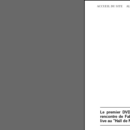
ACCUEIL DU SITE
AL
Le premier DVD
rencontre de Fa
live au "Hall de