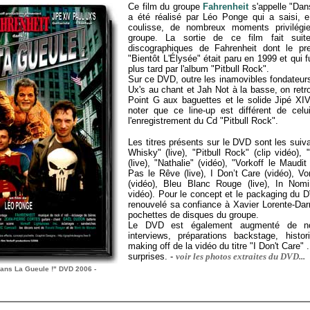
Ce film du groupe
Fahrenheit
s'appelle "Dan
a été réalisé par Léo Ponge qui a saisi, 
coulisse, de nombreux moments privilégi
groupe.
La sortie de ce film fait suit
discographiques de Fahrenheit dont le pre
"Bientôt L'Élysée" était paru en 1999 et
qui f
plus tard par l'album "Pitbull Rock".
Sur ce DVD, outre les inamovibles fondateur
Ux's au chant et Jah Not à la basse, on retr
Point G aux baguettes et le solide Jipé XI
noter que ce line-up est différent de celu
l'enregistrement du Cd "Pitbull Rock".
Les titres présents sur le DVD sont les suiv
Whisky" (live), "Pitbull Rock" (clip vidéo), 
(live), "Nathalie" (vidéo), "Vorkoff le Maudit
Pas le Rêve (live), I Don’t Care (vidéo), Vo
(vidéo), Bleu Blanc Rouge (live), In Nomi
vidéo). Pour le concept et le packaging du 
renouvelé sa confiance à Xavier Lorente-Darr
pochettes de disques du groupe.
Le DVD est également augmenté de n
interviews, préparations backstage, histo
making off de la vidéo du titre "I Don't Care" .
surprises.
-
voir les photos extraites du DVD...
ans La Gueule !" DVD 2006 -