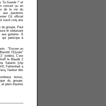
s Ta Gueule !" et
en concert ou en
es de la vie du
e aux parutions
mier Cd officiel
ut suivit cinq ans
s du groupe, Paul
ouve le séduisant
V aux guitares. À
i qui participa à
ants : "Encore un
"Bientôt l’Elysée"
 1" (vidéo), C’est
rkoff le Maudit 2
ne Satanis (clip
DVD, Fahrenheit a
acq, l'auteur des
ombreux bonus,
rique du groupe,
..et plein d'autres