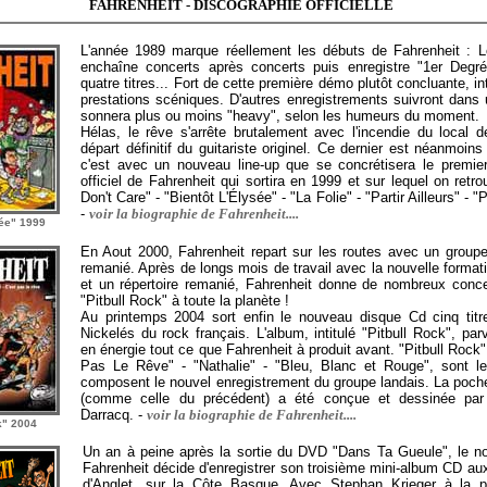
FAHRENHEIT - DISCOGRAPHIE OFFICIELLE
L'année 1989 marque réellement les débuts de Fahrenheit : L
enchaîne concerts après concerts puis enregistre "1er Deg
quatre titres... Fort de cette première démo plutôt concluante, in
prestations scéniques. D'autres enregistrements suivront dans 
sonnera plus ou moins "heavy", selon les humeurs du moment.
Hélas, le rêve s'arrête brutalement avec l'incendie du local de
départ définitif du guitariste originel. Ce dernier est néanmoin
c'est avec un nouveau line-up que se concrétisera le premier
officiel de Fahrenheit qui sortira en 1999 et sur lequel on retro
Don't Care"
- "Bientôt L'Élysée" - "La Folie" - "Partir Ailleurs" - 
-
voir la biographie de Fahrenheit....
sée" 1999
En Aout 2000, Fahrenheit repart sur les routes avec un groupe
remanié. Après de longs mois de travail avec la nouvelle format
et un répertoire remanié, Fahrenheit donne de nombreux conce
"Pitbull Rock" à toute la planète !
Au printemps 2004 sort enfin le nouveau disque Cd cinq tit
Nickelés du rock français. L'album, intitulé "Pitbull Rock", par
en énergie tout ce que Fahrenheit à produit avant. "Pitbull Rock" 
Pas Le Rêve" - "Nathalie" - "Bleu, Blanc et Rouge", sont les
composent le nouvel enregistrement du groupe landais. La poch
(comme celle du précédent) a été conçue et dessinée par 
Darracq. -
voir la biographie de Fahrenheit....
k" 2004
Un an à peine après la sortie du DVD "Dans Ta Gueule", le n
Fahrenheit décide d'enregistrer son troisième mini-album CD au
d'Anglet, sur la Côte Basque. Avec Stephan Krieger à la p