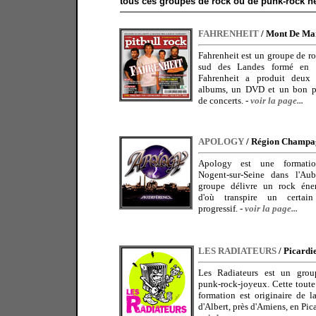
tous ces groupes de rock ou de punk-rock n
FAHRENHEIT
/ Mont De Ma
Fahrenheit est un groupe de r
sud des Landes formé en 
Fahrenheit a produit deux 
albums, un DVD et un bon p
de concerts.
-
voir la page...
APOLOGY
/ Région Champa
Apology est une formati
Nogent-sur-Seine dans l'Au
groupe délivre un rock éne
d'où transpire un certain
progressif.
-
voir la page...
LES RADIATEURS
/ Picardi
Les Radiateurs est un gro
punk-rock-joyeux. Cette toute
formation est originaire de la
d'Albert, près d'Amiens, en Pic