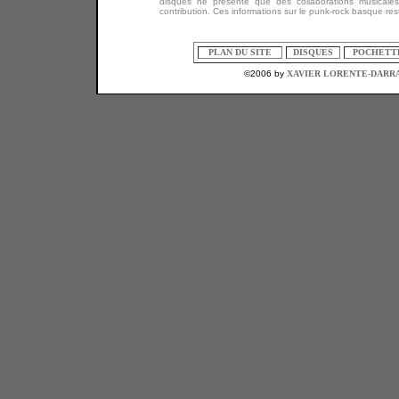
disques ne présente que des collaborations musicale
contribution. Ces informations sur le punk-rock basque rest
PLAN DU SITE
DISQUES
POCHETT
©2006 by
XAVIER LORENTE-DARRA