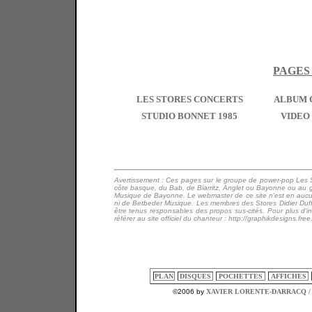
PAGES
LES STORES CONCERTS
ALBUM 
STUDIO BONNET 1985
VIDEO 
Avertissement : Ces pages sur le groupe de power-pop Les Stor
côte basque, du Bab, de Biarritz, Anglet ou Bayonne ou au 
Musique de Bayonne. Le webmaster de ce site n'est en aucun 
ni de Betbeder Musique. Les membres des Stores Didier Duffo
être tenus responsables des propos sus-cités. Pour plus d'i
référer au site officiel du chanteur : http://graphikdesigns.free.
PLAN
DISQUES
POCHETTES
AFFICHES
©2006 by
XAVIER LORENTE-DARRACQ /