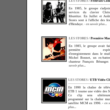
LES STORES
/
Festivals Con
En 1985, le groupe s'adjoin
services du clavier
Chri
Ithurritze. En Juillet et Aoû
Stores sont à l'affiche des fes
d'Hendaye.
-
en savoir plus
...
LES STORES
/
Première Maq
En 1985, le groupe avait fai
première expérie
d'enregistrement dans le stu
Michel Bonnet, un ex-batte
chanteur François Béranger
savoir plus
...
LES STORES
/
ETB Vidéo Cl
En 1990 la chaîne de télév
ETB 1 tourne une vidéo des St
Ce clip sera ultérieure
programmé sur la chaîne mus
satellite MCM en 1996. -
en s
plus
...