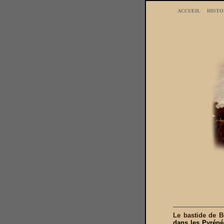
ACCUEIL
HISTO
Le bastide de B
dans les Pyrénée