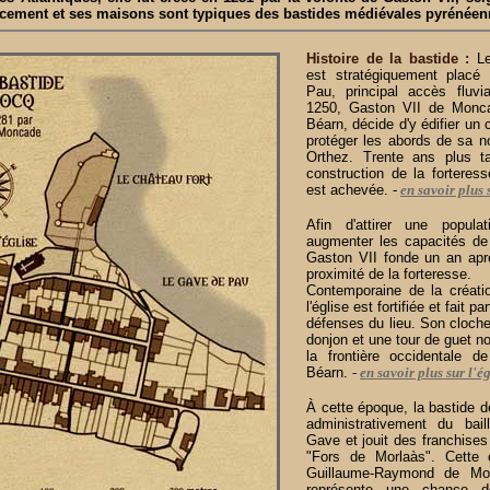
cement et ses maisons sont typiques des bastides médiévales pyrénéen
Histoire de la bastide :
Le
est stratégiquement placé
Pau, principal accès fluv
1250, Gaston VII de Monca
Béarn, décide d'y édifier un
protéger les abords de sa n
Orthez. Trente ans plus t
construction de la forteres
est achevée.
-
en savoir plus 
Afin d'attirer une popula
augmenter les capacités de 
Gaston VII fonde un an apr
proximité de la forteresse.
Contemporaine de la créatio
l'église est fortifiée et fait p
défenses du lieu. Son cloche
donjon et une tour de guet n
la frontière occidentale 
Béarn.
-
en savoir plus sur l'égl
À cette époque, la bastide 
administrativement du bail
Gave et jouit des franchises
"Fors de Morlaàs". Cette 
Guillaume-Raymond de Mo
représente une chance d