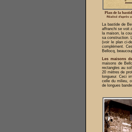
Plan de la basti
Réalisé d'après u
La bastide de Bel
affranchi se voit 
la maison, la cou
sa construction. 
(voir le plan ci-
complément. Ces t
Bellocq, beaucoup
Les maisons d
maisons de Bello
rectangles au sol
20 mètres de pro
longueur. Ceci i
celle du milieu, 
de longues bandes