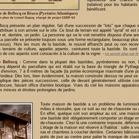
(relative) pour les habitant
bénéficent.
de de Bellocq en Béarn (Pyrénées Atlantiques)
n plan de Lionel Dupuy, chargé de projet CDDP 64
locq présente un plan régulier, fait d'une succession de "lots" que chaque 
attribuer à son arrivée sur le site. Ce bout de terrain est appelé "ayral" et est 
r et, derrière, un jardin. La personne qui se le voit remettre dispose d'une an
La parcelle se présente toujours sous une forme rectangulaire, beaucoup plus
dessus). Hors les murs de la bastide, le nouvel affranchi peut ou non recev
errains de culture, appelés arpents, ceinturent toute la bastide. Ils sont
 de ces arpents sont consacrés à la culture de la vigne.
-
en savoir plus sur l
e Bellocq :
Comme dans la plupart des bastides, pyrénéennes ou non, l'
cq dépend du parcellaire qui est établi sur la base du triangle de Pythag
 d'environ, 7 à 8 mètres de façade (la portée économique maximale d'une po
fondeur. Dés lors, bien évidemment, la maison construite dessus ne peut se
mplique des pièces successives, celle de devant généralement utilisée co
obscure, faisant office d'arrière boutique. Vues du ciel les maisons apparai
 minces et étroites prolongées de jardins.
Toute maison de bastide a un problème de luminosi
milieu à résoudre, que ce soit au rez de chaussée ou 
En effet, quelque soit son ampleur au sol, une maiso
une bastide doit obligatoirement comporter un étage en
de-chaussée. C'est là une contrainte imposée, défense 
L'étage de la maison est réservé à l'habitat : salle à vi
rue et chambres à coucher derrière. Certaines bâtisses
puits de jour au centre pour palier le manque de clart