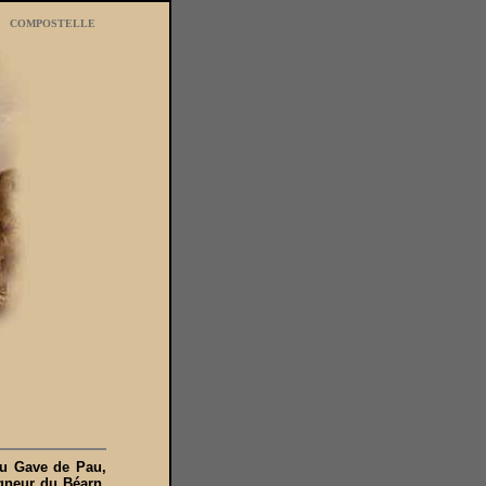
COMPOSTELLE
du Gave de Pau,
igneur du Béarn.