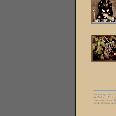
Cette page sur la b
de Bellocq. En out
Salies-de-Béarn. I
Vieux Bellocq, ni d