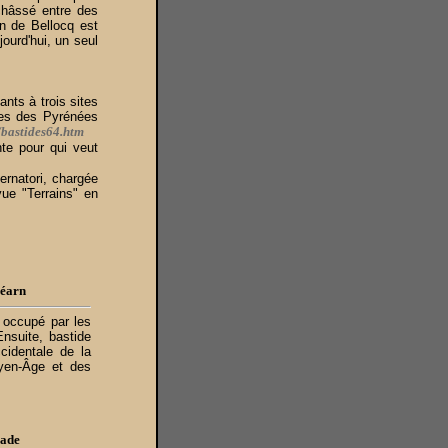
châssé entre des
on de Bellocq est
ourd'hui, un seul
nts à trois sites
ides des Pyrénées
/bastides64.htm
te pour qui veut
ernatori, chargée
vue "Terrains" en
Béarn
d occupé par les
nsuite, bastide
cidentale de la
yen-Âge et des
cade