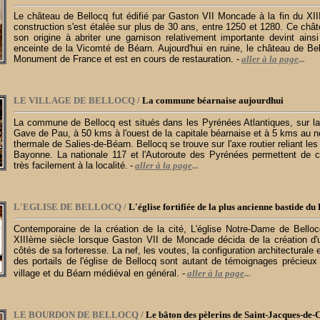
Le château de Bellocq fut édifié par Gaston VII Moncade à la fin du XI
construction s'est étalée sur plus de 30 ans, entre 1250 et 1280. Ce châ
son origine à abriter une garnison relativement importante devint ains
enceinte de la Vicomté de Béarn. Aujourd'hui en ruine, le château de Be
Monument de France et est en cours de restauration.
-
aller à la page
...
LE VILLAGE DE BELLOCQ /
La commune béarnaise aujourdhui
La commune de Bellocq
est situés dans les Pyrénées Atlantiques, sur l
Gave de Pau, à 50 kms à l'ouest de la capitale béarnaise et à 5 kms au no
thermale de Salies-de-Béarn. Bellocq se trouve sur l'axe routier reliant les
Bayonne. La nationale 117 et l'Autoroute des Pyrénées permettent de ce
très facilement à la localité.
-
aller à la page
...
L'EGLISE DE BELLOCQ /
L'église fortifiée de la plus ancienne bastide du
Contemporaine de la création de la cité, L'église Notre-Dame de Belloc
XIIIème siècle lorsque Gaston VII de Moncade décida de la création d'
côtés de sa forteresse. La nef, les voutes, la configuration architecturale 
des portails de l'église de Bellocq sont autant de témoignages précieux s
village et du Béarn médiéval en général.
-
aller à la page
...
LE BOURDON DE BELLOCQ /
Le bâton des pèlerins de Saint-Jacques-de-