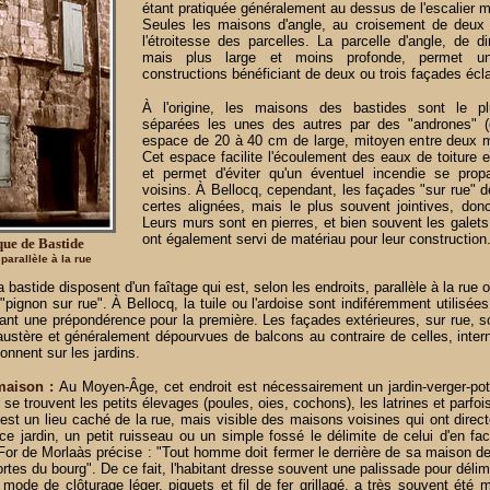
étant pratiquée généralement au dessus de l'escalier m
Seules les maisons d'angle, au croisement de deux 
l'étroitesse des parcelles. La parcelle d'angle, de d
mais plus large et moins profonde, permet un
constructions bénéficiant de deux ou trois façades écla
À l'origine, les maisons des bastides sont le p
séparées les unes des autres par des "andrones" (
espace de 20 à 40 cm de large, mitoyen entre deux m
Cet espace facilite l'écoulement des eaux de toiture 
et permet d'éviter qu'un éventuel incendie se prop
voisins. À Bellocq, cependant, les façades "sur rue" 
certes alignées, mais le plus souvent jointives, do
Leurs murs sont en pierres, et bien souvent les gale
ont également servi de matériau pour leur construction
que de Bastide
parallèle à la rue
bastide disposent d'un faîtage qui est, selon les endroits, parallèle à la rue 
"pignon sur rue". À Bellocq, la tuile ou l'ardoise sont indiféremment utilisées
dant une prépondérence pour la première.
Les façades extérieures, sur rue, 
ustère et généralement dépourvues de balcons au contraire de celles, intern
onnent sur les jardins.
 maison :
Au Moyen-Âge, cet endroit est nécessairement un jardin-verger-pot
 se trouvent les petits élevages (poules, oies, cochons), les latrines et parfoi
 est un lieu caché de la rue, mais visible des maisons voisines qui ont direc
ce jardin, un petit ruisseau ou un simple fossé le délimite de celui d'en fa
For de Morlaàs précise : "Tout homme doit fermer le derrière de sa maison de
portes du bourg". De ce fait, l'habitant dresse souvent une palissade pour déli
mode de clôturage léger, piquets et fil de fer grillagé, a très souvent été 