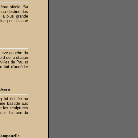
IIème siècle. Sa
teau destiné dès
i la plus grande
llocq est classé
a rive gauche du
rd de la station
 villes de Pau et
 fait d'accéder
 Béarn
q fut édifiée au
une bastide aux
et les sculptures
ur l'histoire du
Compostelle