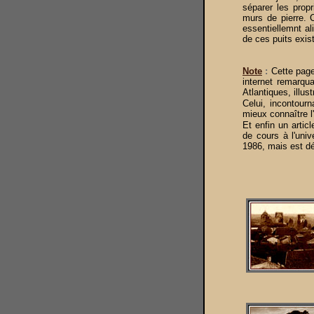
séparer les prop
murs de pierre. 
essentiellemnt al
de ces puits exis
Note
:
Cette page
internet remarqua
Atlantiques, illu
Celui, incontour
mieux connaître l
Et enfin un artic
de cours à l'univ
1986, mais est dé