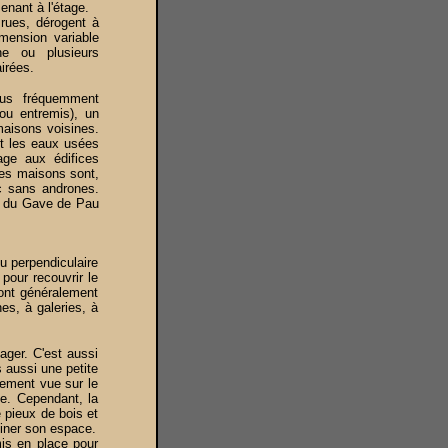
enant à l'étage.
rues, dérogent à
imension variable
e ou plusieurs
irées.
lus fréquemment
ou entremis), un
aisons voisines.
et les eaux usées
age aux édifices
des maisons sont,
nc sans andrones.
ts du Gave de Pau
.
ou perpendiculaire
 pour recouvrir le
sont généralement
es, à galeries, à
ager. C'est aussi
s aussi une petite
tement vue sur le
ce. Cependant, la
 pieux de bois et
miner son espace.
mis en place pour