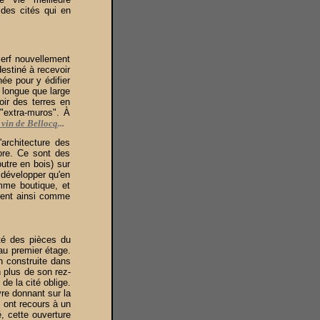
s des cités qui en
serf nouvellement
destiné à recevoir
née pour y édifier
 longue que large
oir des terres en
 "extra-muros". À
e vin de Bellocq
...
architecture des
ore. Ce sont des
utre en bois) sur
 développer qu'en
mme boutique, et
ssent ainsi comme
té des pièces du
au premier étage.
n construite dans
 plus de son rez-
de la cité oblige.
vre donnant sur la
 ont recours à un
é, cette ouverture