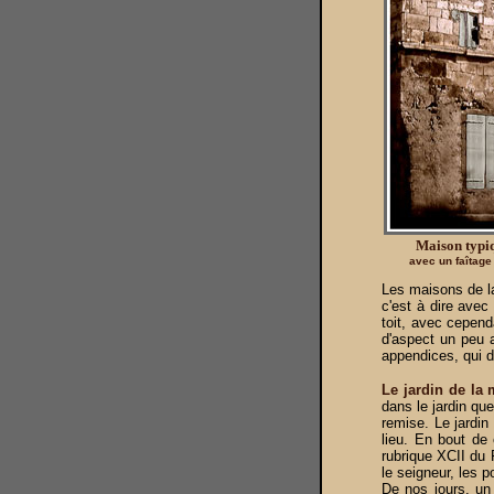
Maison typi
avec un faîtage 
Les maisons de la 
c'est à dire avec 
toit, avec cepen
d'aspect un peu a
appendices, qui d
Le jardin de la
dans le jardin que
remise. Le jardin
lieu. En bout de 
rubrique XCII du 
le seigneur, les 
De nos jours, un 