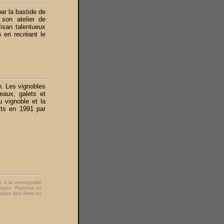
ar la bastide de
 son atelier de
tisan talentueux
s en recréant le
n. Les vignobles
teaux, galets et
u vignoble et la
its en 1991 par
é à la municipalité
e Puyoo, Ramous ou
iation des Amis du