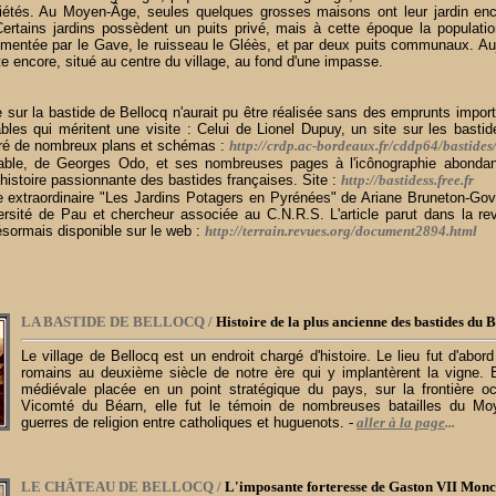
riétés. Au Moyen-Âge, seules quelques grosses maisons ont leur jardin en
Certains jardins possèdent un puits privé, mais à cette époque la populati
imentée par le Gave, le ruisseau le Gléès, et par deux puits communaux. Auj
te encore, situé au centre du village, au fond d'une impasse.
 sur la bastide de Bellocq n'aurait pu être réalisée sans des emprunts importa
bles qui méritent une visite : Celui de Lionel Dupuy, un site sur les bast
stré de nombreux plans et schémas :
http://crdp.ac-bordeaux.fr/cddp64/bastides
nable, de Georges Odo, et ses nombreuses pages à l'icônographie abondan
'histoire passionnante des bastides françaises. Site :
http://bastidess.free.fr
le extraordinaire "Les Jardins Potagers en Pyrénées" de Ariane Bruneton-Gov
ersité de Pau et chercheur associée au C.N.R.S. L'article parut dans la re
sormais disponible sur le web :
http://terrain.revues.org/document2894.html
LA BASTIDE DE BELLOCQ /
Histoire de la plus ancienne des bastides du 
Le village de Bellocq est un endroit chargé d'histoire. Le lieu fut d'abor
romains au deuxième siècle de notre ère qui y implantèrent la vigne. E
médiévale placée en un point stratégique du pays, sur la frontière oc
Vicomté du Béarn, elle fut le témoin de nombreuses batailles du Mo
guerres de religion entre catholiques et huguenots.
-
aller à la page
...
LE CHÂTEAU DE BELLOCQ /
L'imposante forteresse de Gaston VII Mon