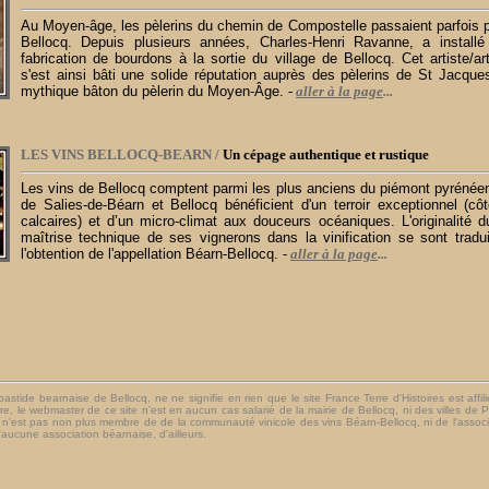
Au Moyen-âge, les pèlerins du chemin de Compostelle passaient parfois p
Bellocq. Depuis plusieurs années, Charles-Henri Ravanne, a installé
fabrication de bourdons à la sortie du village de Bellocq. Cet artiste/ar
s'est ainsi bâti une solide réputation auprès des pèlerins de St Jacque
mythique bâton du pèlerin du Moyen-Âge.
-
aller à la page
...
LES VINS BELLOCQ-BEARN /
Un cépage authentique et rustique
Les vins de Bellocq comptent parmi les plus anciens du piémont pyrénée
de Salies-de-Béarn et Bellocq bénéficient d'un terroir exceptionnel (cô
calcaires) et d’un micro-climat aux douceurs océaniques. L'originalité d
maîtrise technique de ses vignerons dans la vinification se sont tradu
l'obtention de l'appellation Béarn-Bellocq.
-
aller à la page
...
astide bearnaise de Bellocq, ne ne signifie en rien que le site France Terre d'Histoires est affili
re, le webmaster de ce site n'est en aucun cas salarié de la mairie de Bellocq, ni des villes d
l n'est pas non plus membre de de la communauté vinicole des vins Béarn-Bellocq, ni de l'assoc
'aucune association béarnaise, d'ailleurs.