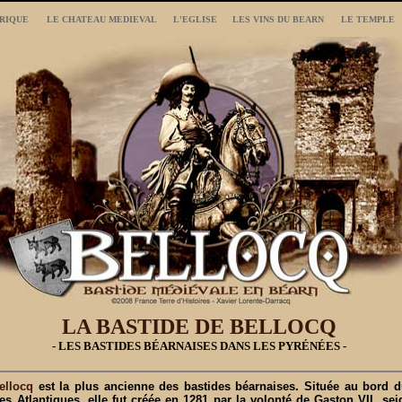
RIQUE
LE CHATEAU MEDIEVAL
L'EGLISE
LES VINS DU BEARN
LE TEMPLE
LA BASTIDE DE BELLOCQ
- LES BASTIDES BÉARNAISES DANS LES PYRÉNÉES -
ellocq
est la plus ancienne des bastides béarnaises. Située au bord 
s Atlantiques, elle fut créée en 1281 par la volonté de Gaston VII, se