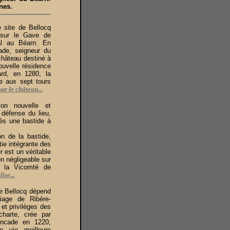
nes.
 site de Bellocq
 sur le Gave de
ial au Béarn. En
de, seigneur du
 château destiné à
ouvelle résidence
ard, en 1280, la
se aux sept tours
sur le château...
tion nouvelle et
défense du lieu,
ès une bastide à
n de la bastide,
artie intégrante des
r est un véritable
on négligeable sur
de la Vicomté de
ise...
de Bellocq dépend
liage de Ribère-
 et privilèges des
charte, crée par
ncade en 1220,
e vie meilleure