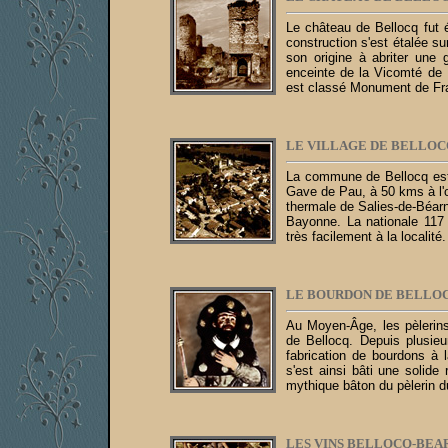
Le château de Bellocq fut 
construction s'est étalée s
son origine à abriter une 
enceinte de la Vicomté de 
est classé Monument de Fra
LE VILLAGE DE BELLOC
La commune de Bellocq
es
Gave de Pau, à 50 kms à l'o
thermale de Salies-de-Béarn.
Bayonne. La nationale 117 
très facilement à la localité.
LE BOURDON DE BELLOC
Au Moyen-Âge, les pèlerins
de Bellocq. Depuis plusieu
fabrication de bourdons à l
s'est ainsi bâti une solide
mythique bâton du pèlerin
LES VINS BELLOCQ-BEAR