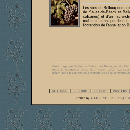
Les vins de Bellocq compte
de Salies-de-Béarn et Bello
calcaires) et d’un micro-cl
maîtrise technique de ses 
l'obtention de l'appellation 
Cette page sur l'église de Bellocq en Béarn, ne signifiie 
outre, le webmaster de ce site n'est en aucun cas salari
Béarn. Il n'est pas non plus membre de de la communauté 
SITE MAP
RECORDS
COVERS
POSTERS
©
2015 by
X. LORENTE-DARRACQ / G