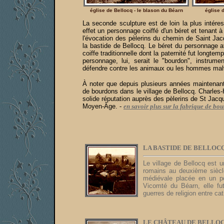
église de Bellocq - le blason du Béarn
église d
La seconde sculpture est de loin la plus intére
effet un personnage coiffé d'un béret et tenant à 
l'évocation des pèlerins du chemin de Saint Ja
la bastide de Bellocq. Le béret du personnage at
coiffe traditionnelle dont la paternité fut longt
personnage, lui, serait le "bourdon", instrume
défendre contre les animaux ou les hommes malv
À noter que depuis plusieurs années maintenant, 
de bourdons dans le village de Bellocq. Charles-H
solide réputation auprès des pèlerins de St Jacq
Moyen-Âge. -
en savoir plus sur la fabrique de bou
LA BASTIDE DE BELLOCQ
Le village de Bellocq est un
romains au deuxième siècle
médiévale placée en un poi
Vicomté du Béarn, elle f
guerres de religion entre c
LE CHÂTEAU DE BELLOC