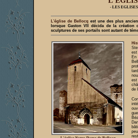
L'EGLI
- LES EGLISE
L'église de Bellocq
est une des plus ancienn
lorsque Gaston VII décida de la création d
sculptures de ses portails sont autant de tém
His
Ste
est
En 
Bel
pro
tar
nou
est
châ
de 
Com
int
ouv
gue
Béa
Dan
bât
peu
res
L'église Notre-Dame de Bellocq