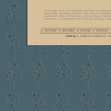
Cette page sur la cité médiévale béarnaise de Sauveterre 
municipalité Sauveterre de Béarn. En outre, le webmaster
mairies des villes de Navarrenx, Orthez, Puyoo, Bello
Sauveterre. Le webmaster n'est même pas béarnais d'origi
SITE MAP
RECORDS
COVERS
POSTERS
©
2006 by
X. LORENTE-DARRACQ / G