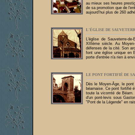
au mieux ses heures prestig
de sa promotion que de l'ent
aujourd’hui plus de 260 adh
L'ÉGLISE DE SAUVETERR
L'église de Sauveterre-de-
XIIIème siècle. Au Moyen-Â
défenses de la cité. Son ar
font une église unique en 
porte d'entrée n'a rien à en
LE PONT FORTIFIÉ DE S
Dès le Moyen-Âge, le pont 
béarnaise. Ce pont fortifié 
toute la vicomté de Béarn. À
d'un pont-levis sous Gaston
"Pont de la Légende" en rais