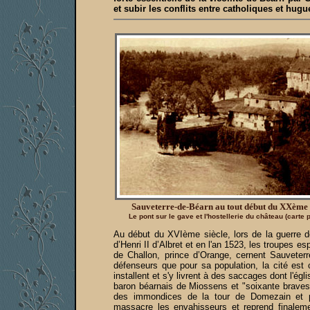
et subir les conflits entre catholiques et hug
Sauveterre-de-Béarn au tout début du XXème 
Le pont sur le gave et l'hostellerie du château (carte 
Au début du XVIème siècle, lors de la guerre d
d’Henri II d’Albret et en l'an 1523, les troupes
de Challon, prince d’Orange, cernent Sauveterr
défenseurs que pour sa population, la cité est c
installent et s'y livrent à des saccages dont l'égl
baron béarnais de Miossens et "soixante braves
des immondices de la tour de Domezain et pro
massacre les envahisseurs et reprend finaleme