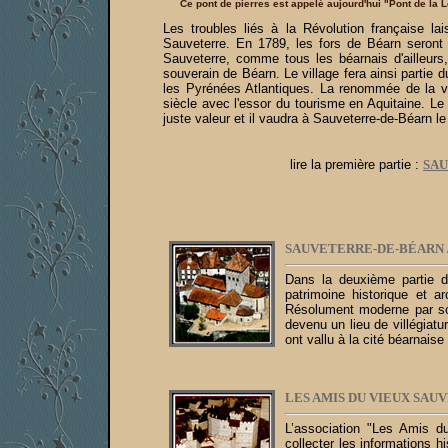
Ce pont de pierres est appelé aujourd'hui "Pont de la 
Les troubles liés à la Révolution française la
Sauveterre. En 1789, les fors de Béarn seront 
Sauveterre, comme tous les béarnais d'ailleurs,
souverain de Béarn. Le village fera ainsi parti
les Pyrénées Atlantiques. La renommée de la vie
siècle avec l'essor du tourisme en Aquitaine. Le 
juste valeur et il vaudra à Sauveterre-de-Béarn l
lire la première partie :
SAU
SAUVETERRE-DE-BÉARN
Dans la deuxième partie d
patrimoine historique et a
Résolument moderne par son
devenu un lieu de villégiat
ont vallu à la cité béarnais
LES AMIS DU VIEUX SAU
L’association "Les Amis d
collecter les informations h